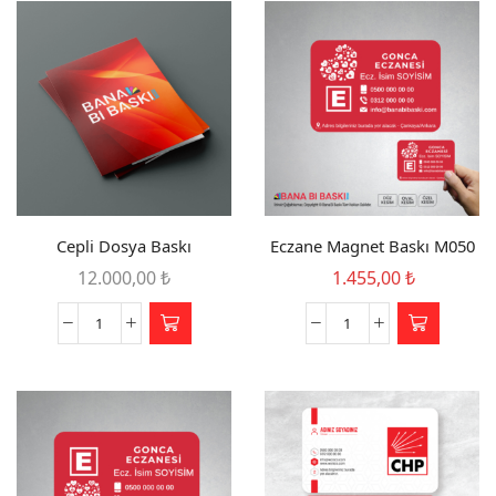
Cepli Dosya Baskı
Eczane Magnet Baskı M050
Orijinal
Şu
12.000,00
₺
1.455,00
₺
fiyat:
andaki
2.900,00 ₺.
fiyat:
Cepli
Eczane
1.455,00 ₺
Dosya
Magnet
Baskı
Baskı
adet
M050
adet