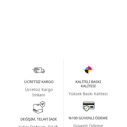
ÜCRETSIZ KARGO
KALITELI BASKI
KALITESI
Ücretsiz Kargo
Yüksek Baskı Kalitesi
İmkanı
%100 GÜVENLI ÖDEME
DEĞIŞIM, TELAFI İADE
Güvenli Ödeme
Kolay Değişim, Telafi,