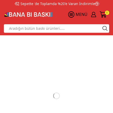
Sepette 'de Toplamda %20'e Varan İndirimler!
0
MENÜ
Search
input