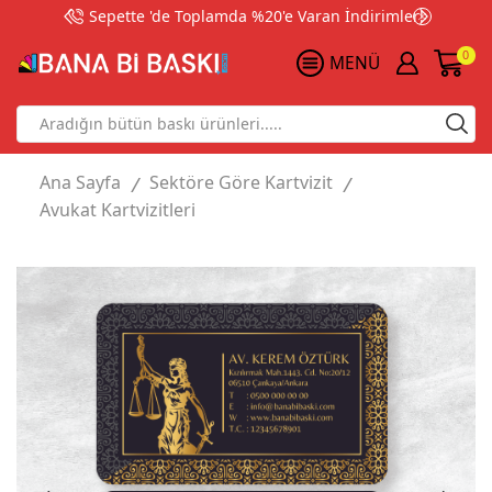
Sepette 'de Toplamda %20'e Varan İndirimler!
0
MENÜ
Search
input
Ana Sayfa
Sektöre Göre Kartvizit
/
/
Avukat Kartvizitleri