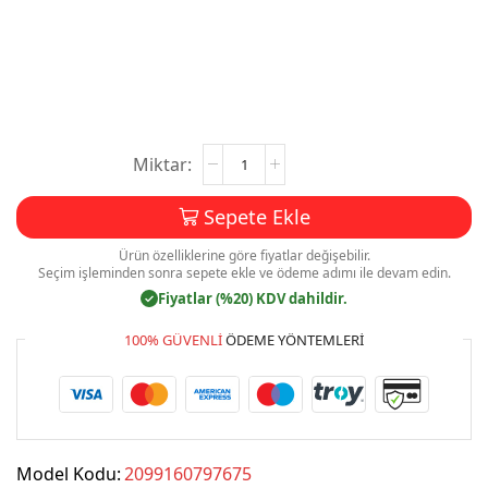
Avukat
Kartvizit
Baskı
Sepete Ekle
Mdl:V0312
adet
Ürün özelliklerine göre fiyatlar değişebilir.
Seçim işleminden sonra sepete ekle ve ödeme adımı ile devam edin.
Fiyatlar (%20) KDV dahildir.
✓
100% GÜVENLI
ÖDEME YÖNTEMLERI
Model Kodu:
2099160797675