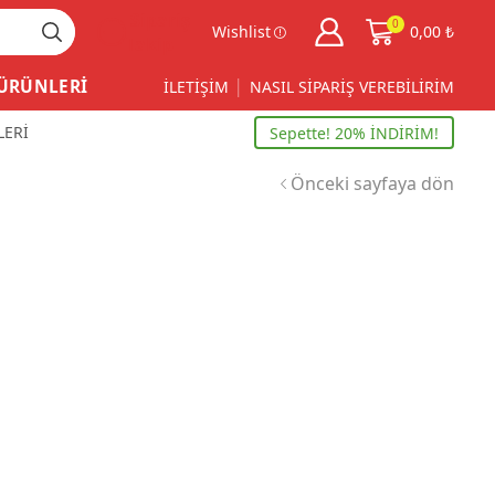
Sipariş
0
Wishlist
0,00
₺
Takip
 ÜRÜNLERİ
İLETİŞİM
NASIL SİPARİŞ VEREBİLİRİM
LERİ
Sepette! 20% İNDİRİM!
Önceki sayfaya dön