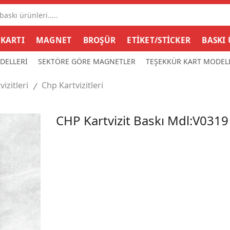
Search
input
 KARTI
MAGNET
BROŞÜR
ETİKET/STİCKER
BASKI
DELLERİ
SEKTÖRE GÖRE MAGNETLER
TEŞEKKÜR KART MODEL
vizitleri
Chp Kartvizitleri
/
CHP Kartvizit Baskı Mdl:V0319