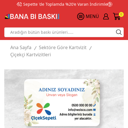
Sepette 'de Toplamda %20'e Varan İndirimler!
0
MENÜ
Search
input
Ana Sayfa
Sektöre Göre Kartvizit
/
/
Çiçekçi Kartvizitleri