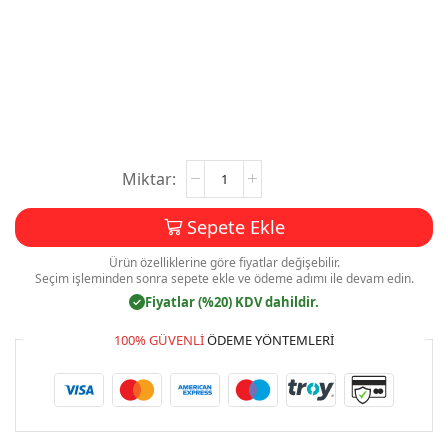
Çiçek
Sepete
Kartvizit
Sepete Ekle
Baskı
Mdl:V003
Ürün özelliklerine göre fiyatlar değişebilir.
adet
Seçim işleminden sonra sepete ekle ve ödeme adımı ile devam edin.
Fiyatlar (%20) KDV dahildir.
✓
100% GÜVENLI
ÖDEME YÖNTEMLERI