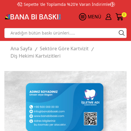
Sepette 'de Toplamda %20'e Varan İndirimler!
0
MENÜ
Search
input
Ana Sayfa
Sektöre Göre Kartvizit
/
/
Diş Hekimi Kartvizitleri