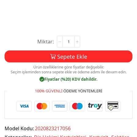
Diş
Hekimi
Kartvizit
Sepete Ekle
Baskı
Mdl:V0530
Ürün özelliklerine göre fiyatlar değişebilir.
adet
Seçim işleminden sonra sepete ekle ve ödeme adımı ile devam edin.
Fiyatlar (%20) KDV dahildir.
✓
100% GÜVENLI
ÖDEME YÖNTEMLERI
Model Kodu:
2020823217056