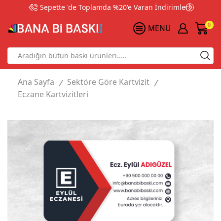
Sepette 'de Toplamda %20'e Varan İndirimler!
0
MENÜ
Search
input
Ana Sayfa
Sektöre Göre Kartvizit
/
/
Eczane Kartvizitleri