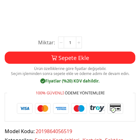
Eczane
Kartvizit
Baskı
Sepete Ekle
Mdl:V0518
adet
Ürün özelliklerine göre fiyatlar değişebilir.
Seçim işleminden sonra sepete ekle ve ödeme adımı ile devam edin.
Fiyatlar (%20) KDV dahildir.
✓
100% GÜVENLI
ÖDEME YÖNTEMLERI
Model Kodu:
2019864056519