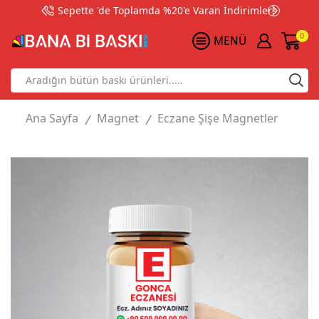
Sepette 'de Toplamda %20'e Varan İndirimler!
0
MENÜ
Search
input
Ana Sayfa
Magnet
Eczane Şişe Magnetler
/
/