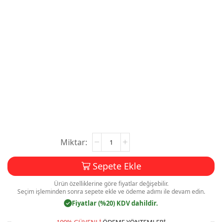
Eczane
Magnet
Baskı
Sepete Ekle
(Eczane
Şişe
Ürün özelliklerine göre fiyatlar değişebilir.
Magnet)
Seçim işleminden sonra sepete ekle ve ödeme adımı ile devam edin.
M014
Fiyatlar (%20) KDV dahildir.
✓
adet
100% GÜVENLI
ÖDEME YÖNTEMLERI