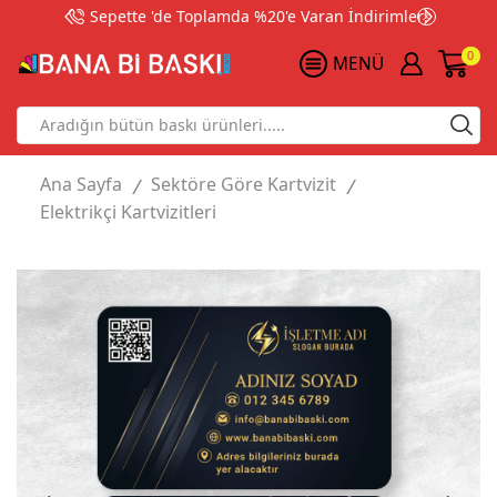
Sepette 'de Toplamda %20'e Varan İndirimler!
0
MENÜ
Search
input
Ana Sayfa
Sektöre Göre Kartvizit
/
/
Elektrikçi Kartvizitleri