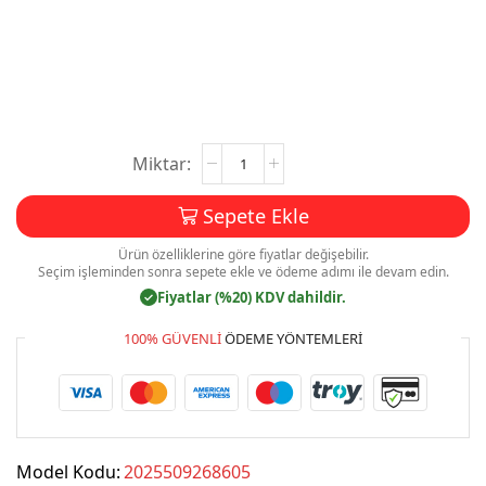
Elektrikçi
Kartvizit
Baskı
Sepete Ekle
Mdl:V0340
adet
Ürün özelliklerine göre fiyatlar değişebilir.
Seçim işleminden sonra sepete ekle ve ödeme adımı ile devam edin.
Fiyatlar (%20) KDV dahildir.
✓
100% GÜVENLI
ÖDEME YÖNTEMLERI
Model Kodu:
2025509268605