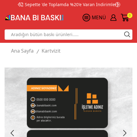
Sepette 'de Toplamda %20'e Varan İndirimler!
0
MENÜ
Search
input
Ana Sayfa
Kartvizit
/