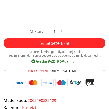
Kartvizit
Baskı
Mdl:V0171
Sepete Ekle
adet
Ürün özelliklerine göre fiyatlar değişebilir.
Seçim işleminden sonra sepete ekle ve ödeme adımı ile devam edin.
Fiyatlar (%20) KDV dahildir.
✓
100% GÜVENLI
ÖDEME YÖNTEMLERI
Model Kodu:
2063490523129
Kategori:
Kartvizit