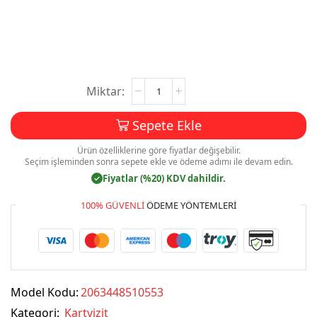
Kartvizit
Baskı
Mdl:V0179
Sepete Ekle
adet
Ürün özelliklerine göre fiyatlar değişebilir.
Seçim işleminden sonra sepete ekle ve ödeme adımı ile devam edin.
Fiyatlar (%20) KDV dahildir.
✓
100% GÜVENLI
ÖDEME YÖNTEMLERI
Model Kodu:
2063448510553
Kategori:
Kartvizit