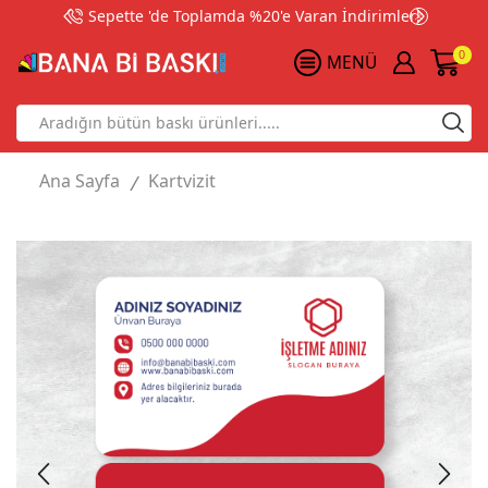
Sepette 'de Toplamda %20'e Varan İndirimler!
0
MENÜ
Search
input
Ana Sayfa
Kartvizit
/