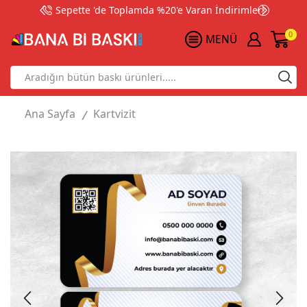
Sepette 'de Toplamda %20'e Varan İndirimler!
0
MENÜ
Search
input
Ana Sayfa
Kartvizit
/