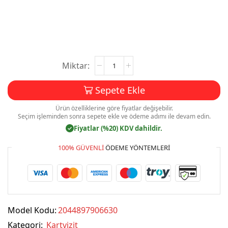
Kartvizit
Baskı
Mdl:V0183
Sepete Ekle
adet
Ürün özelliklerine göre fiyatlar değişebilir.
Seçim işleminden sonra sepete ekle ve ödeme adımı ile devam edin.
Fiyatlar (%20) KDV dahildir.
✓
100% GÜVENLI
ÖDEME YÖNTEMLERI
Model Kodu:
2044897906630
Kategori:
Kartvizit