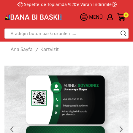
Sepette 'de Toplamda %20'e Varan İndirimler!
0
MENÜ
Search
input
Ana Sayfa
Kartvizit
/