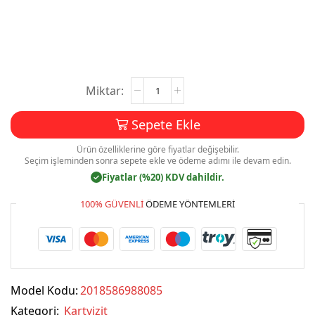
Kartvizit
Baskı
Mdl:V0236
Sepete Ekle
adet
Ürün özelliklerine göre fiyatlar değişebilir.
Seçim işleminden sonra sepete ekle ve ödeme adımı ile devam edin.
Fiyatlar (%20) KDV dahildir.
✓
100% GÜVENLI
ÖDEME YÖNTEMLERI
Model Kodu:
2018586988085
Kategori:
Kartvizit