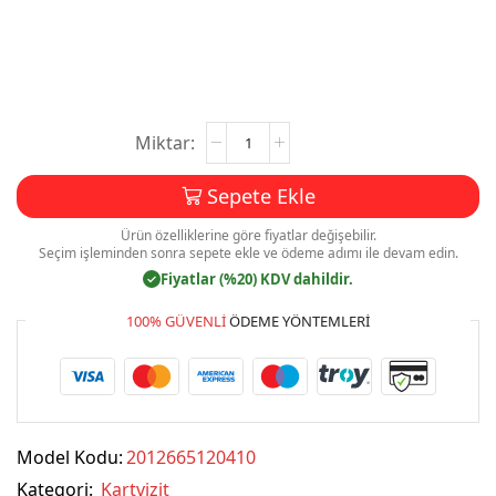
Kartvizit
Baskı
Mdl:V034
Sepete Ekle
adet
Ürün özelliklerine göre fiyatlar değişebilir.
Seçim işleminden sonra sepete ekle ve ödeme adımı ile devam edin.
Fiyatlar (%20) KDV dahildir.
✓
100% GÜVENLI
ÖDEME YÖNTEMLERI
Model Kodu:
2012665120410
Kategori:
Kartvizit