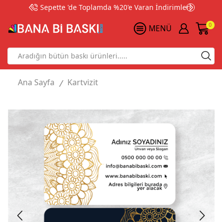
Sepette 'de Toplamda %20'e Varan İndirimler!
0
MENÜ
Search
input
Ana Sayfa
Kartvizit
/