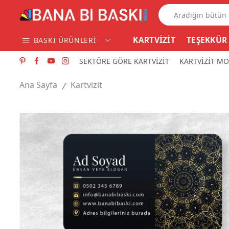
KARTVİZİT
TEŞEKKÜR
BASKI ÜRÜNLERİ
SEKTÖRE GÖRE KARTVİZİT
KARTVİZİT MO
Ana Sayfa
Kartvizit
/