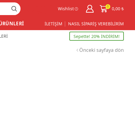
Sipariş
0
Wishlist
0,00
₺
Takip
 ÜRÜNLERİ
İLETİŞİM
NASIL SİPARİŞ VEREBİLİRİM
LERİ
Sepette! 20% İNDİRİM!
Önceki sayfaya dön