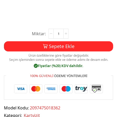
Kartvizit
Baskı
Mdl:V064
Sepete Ekle
adet
Ürün özelliklerine göre fiyatlar değişebilir.
Seçim işleminden sonra sepete ekle ve ödeme adımı ile devam edin.
Fiyatlar (%20) KDV dahildir.
✓
100% GÜVENLI
ÖDEME YÖNTEMLERI
Model Kodu:
2097475018362
Kategori:
Kartvizit