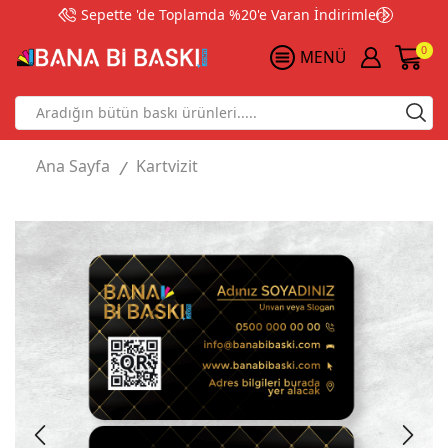
Sepette 'de Toplamda %20'e Varan İndirimler!
0
MENÜ
Search
input
Ana Sayfa
Kartvizit
/