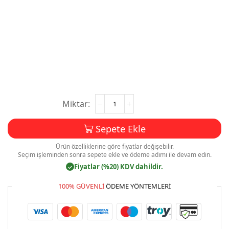
Memleket
Partisi
Kartvizit
Sepete Ekle
Baskı
Mdl:V0114
Ürün özelliklerine göre fiyatlar değişebilir.
adet
Seçim işleminden sonra sepete ekle ve ödeme adımı ile devam edin.
Fiyatlar (%20) KDV dahildir.
✓
100% GÜVENLI
ÖDEME YÖNTEMLERI