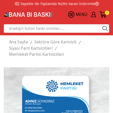
Sepette 'de Toplamda %20'e Varan İndirimler!
0
MENÜ
Search
input
Ana Sayfa
Sektöre Göre Kartvizit
/
/
Siyasi Parti Kartvizitleri
/
Memleket Partisi Kartvizitleri