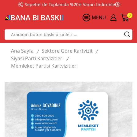
Sepette 'de Toplamda %20'e Varan İndirimler!
0
MENÜ
Search
input
Ana Sayfa
Sektöre Göre Kartvizit
/
/
Siyasi Parti Kartvizitleri
/
Memleket Partisi Kartvizitleri