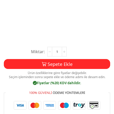
Memleket
Partisi
Kartvizit
Sepete Ekle
Baskı
Mdl:V0125
Ürün özelliklerine göre fiyatlar değişebilir.
adet
Seçim işleminden sonra sepete ekle ve ödeme adımı ile devam edin.
Fiyatlar (%20) KDV dahildir.
✓
100% GÜVENLI
ÖDEME YÖNTEMLERI