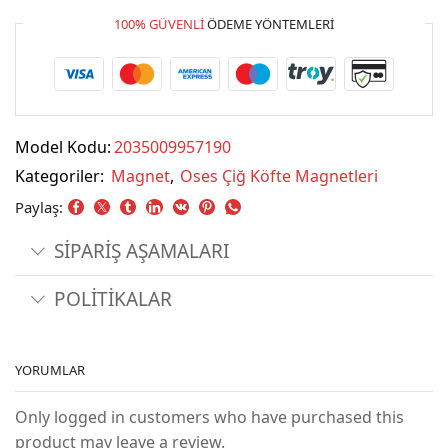
100% GÜVENLI
ÖDEME YÖNTEMLERI
Model Kodu:
2035009957190
Kategoriler:
Magnet
,
Oses Çiğ Köfte Magnetleri
Paylaş:
SİPARİŞ AŞAMALARI
POLİTİKALAR
YORUMLAR
Only logged in customers who have purchased this
product may leave a review.