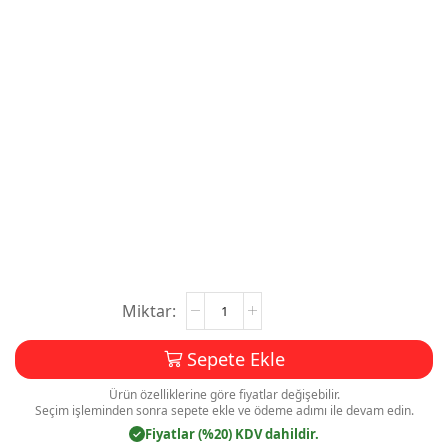
Oses
Magnet
Baskı
Sepete Ekle
(Özel
Kesim)
Ürün özelliklerine göre fiyatlar değişebilir.
S006
Seçim işleminden sonra sepete ekle ve ödeme adımı ile devam edin.
adet
Fiyatlar (%20) KDV dahildir.
✓