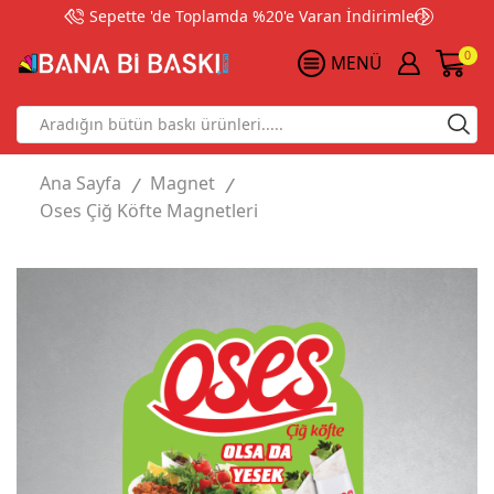
Sepette 'de Toplamda %20'e Varan İndirimler!
0
MENÜ
Search
input
Ana Sayfa
Magnet
/
/
Oses Çiğ Köfte Magnetleri