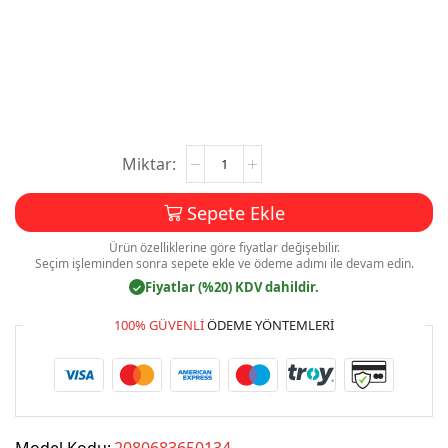
Oto
Kurtarma
Kartvizit
Sepete Ekle
Baskı
Mdl:V0478
Ürün özelliklerine göre fiyatlar değişebilir.
adet
Seçim işleminden sonra sepete ekle ve ödeme adımı ile devam edin.
Fiyatlar (%20) KDV dahildir.
✓
100% GÜVENLI
ÖDEME YÖNTEMLERI