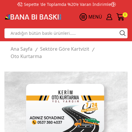
Sepette 'de Toplamda %20'e Varan İndirimler!
0
MENÜ
Search
input
Ana Sayfa
Sektöre Göre Kartvizit
/
/
Oto Kurtarma