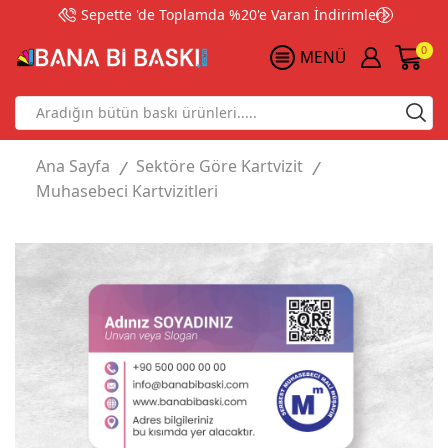
Sepette 'de Toplamda %20'e Varan İndirimler!
0
MENÜ
Search
input
Ana Sayfa
Sektöre Göre Kartvizit
/
/
Muhasebeci Kartvizitleri