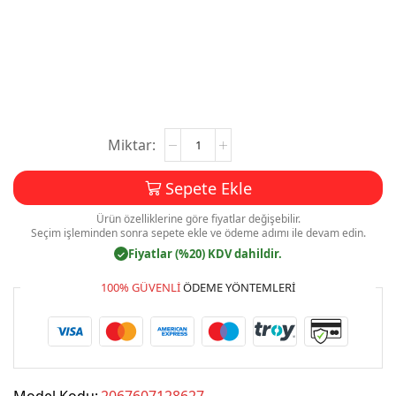
Smmm
Muhasebeci
Kartvizit
Sepete Ekle
Baskı
Mdl:V0447
Ürün özelliklerine göre fiyatlar değişebilir.
adet
Seçim işleminden sonra sepete ekle ve ödeme adımı ile devam edin.
Fiyatlar (%20) KDV dahildir.
✓
100% GÜVENLI
ÖDEME YÖNTEMLERI