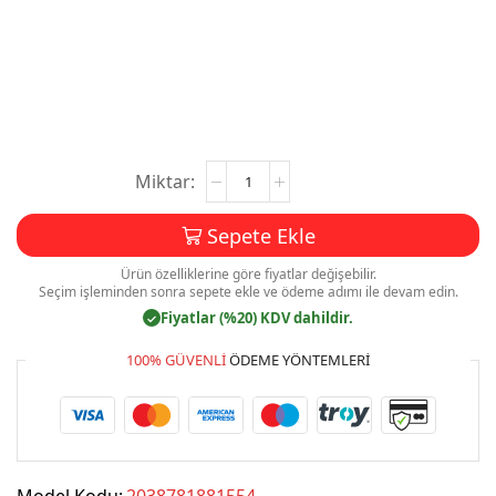
Smmm
Muhasebeci
Kartvizit
Sepete Ekle
Baskı
Mdl:V0453
Ürün özelliklerine göre fiyatlar değişebilir.
adet
Seçim işleminden sonra sepete ekle ve ödeme adımı ile devam edin.
Fiyatlar (%20) KDV dahildir.
✓
100% GÜVENLI
ÖDEME YÖNTEMLERI