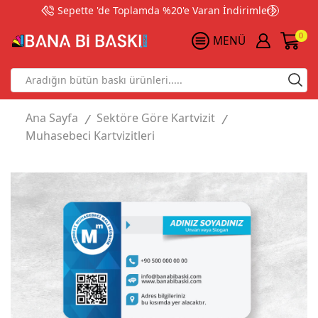
Sepette 'de Toplamda %20'e Varan İndirimler!
0
MENÜ
Search
input
Ana Sayfa
Sektöre Göre Kartvizit
/
/
Muhasebeci Kartvizitleri