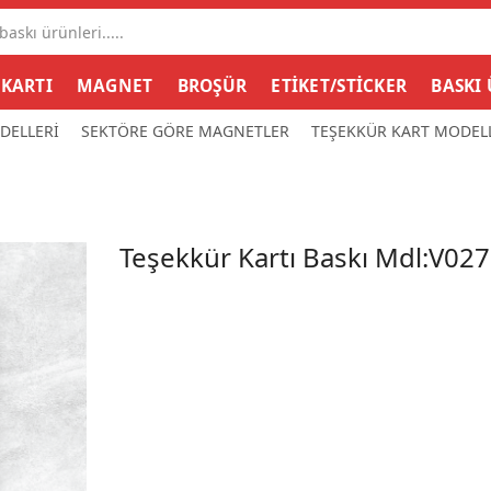
Search
input
 KARTI
MAGNET
BROŞÜR
ETİKET/STİCKER
BASKI
DELLERİ
SEKTÖRE GÖRE MAGNETLER
TEŞEKKÜR KART MODEL
Teşekkür Kartı Baskı Mdl:V02