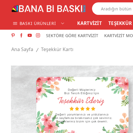
KARTVİZİT
TEŞEKKÜR
BASKI ÜRÜNLERİ
SEKTÖRE GÖRE KARTVİZİT
KARTVİZİT MO
Ana Sayfa
Teşekkür Kartı
/