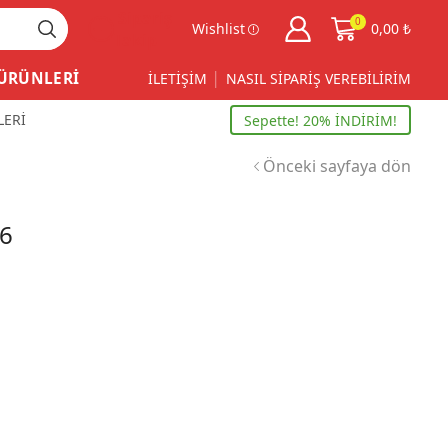
Sipariş
0
Wishlist
0,00
₺
Takip
 ÜRÜNLERİ
İLETİŞİM
NASIL SİPARİŞ VEREBİLİRİM
LERİ
Sepette! 20% İNDİRİM!
Önceki sayfaya dön
76