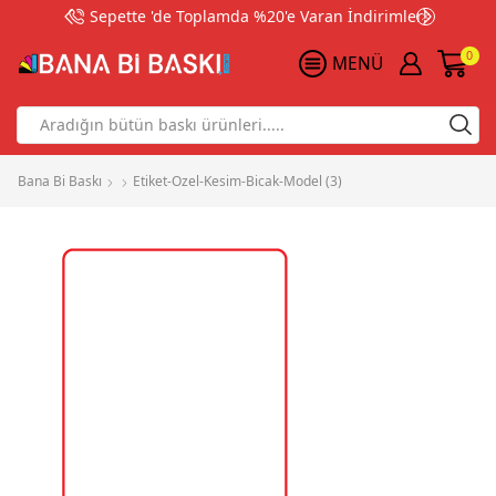
Sepette 'de Toplamda %20'e Varan İndirimler!
0
MENÜ
Search
input
Bana Bi Baskı
Etiket-Ozel-Kesim-Bicak-Model (3)