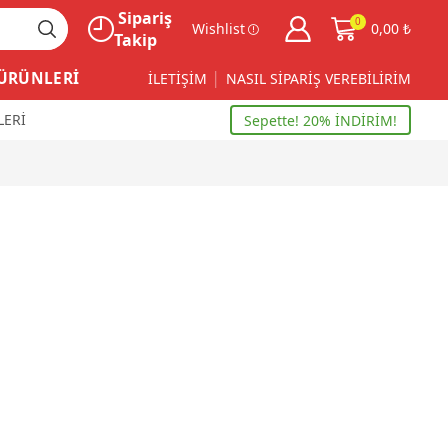
Sipariş
0
Wishlist
0,00
₺
Takip
 ÜRÜNLERİ
İLETİŞİM
NASIL SİPARİŞ VEREBİLİRİM
LERİ
Sepette! 20% İNDİRİM!