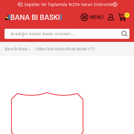
Sepette 'de Toplamda %20'e Varan İndirimler!
0
MENÜ
Search
input
Bana Bi Baskı
Etiket-Ozel-Kesim-Bicak-Model (17)