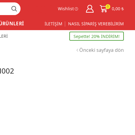
Sipariş
0
Wishlist
0,00
₺
Takip
 ÜRÜNLERİ
İLETİŞİM
NASIL SİPARİŞ VEREBİLİRİM
LERİ
Sepette! 20% İNDİRİM!
Önceki sayfaya dön
M002