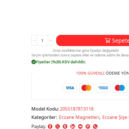
Eczane
Sepete
Magnet
Baskı
Ürün özelliklerine göre fiyatlar değişebilir.
Seçim işleminden sonra sepete ekle ve ödeme adımı ile deva
Model:M002
Fiyatlar (%20) KDV dahildir.
✓
adet
100% GÜVENLI
ÖDEME YÖN
Model Kodu:
2055187813118
Kategoriler:
Eczane Magnetleri
,
Eczane Şişe
Paylaş: