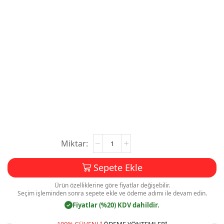
Eczane
Magnet
Baskı
Sepete Ekle
(Şişe
Magnet)
Ürün özelliklerine göre fiyatlar değişebilir.
Mdl:M003
Seçim işleminden sonra sepete ekle ve ödeme adımı ile devam edin.
adet
Fiyatlar (%20) KDV dahildir.
✓
100% GÜVENLI
ÖDEME YÖNTEMLERI