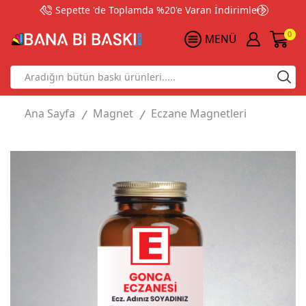
Sepette 'de Toplamda %20'e Varan İndirimler!
0
MENÜ
Search
input
Ana Sayfa
Magnet
Eczane Magnetleri
/
/