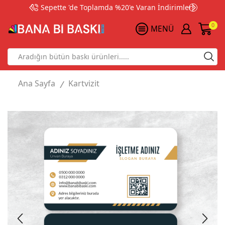
Sepette 'de Toplamda %20'e Varan İndirimler!
0
MENÜ
Search
input
Ana Sayfa
Kartvizit
/