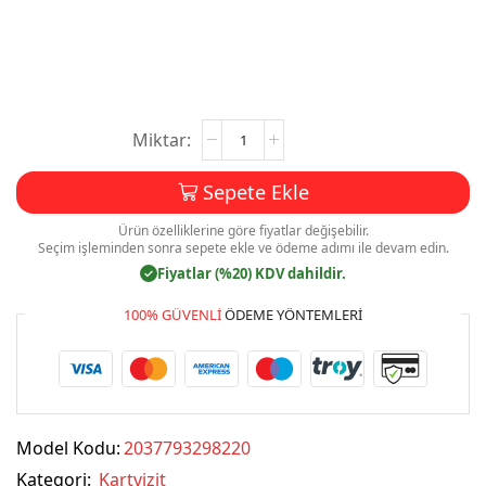
Kartvizit
Baskı
Mdl:V0170
Sepete Ekle
adet
Ürün özelliklerine göre fiyatlar değişebilir.
Seçim işleminden sonra sepete ekle ve ödeme adımı ile devam edin.
Fiyatlar (%20) KDV dahildir.
✓
100% GÜVENLI
ÖDEME YÖNTEMLERI
Model Kodu:
2037793298220
Kategori:
Kartvizit