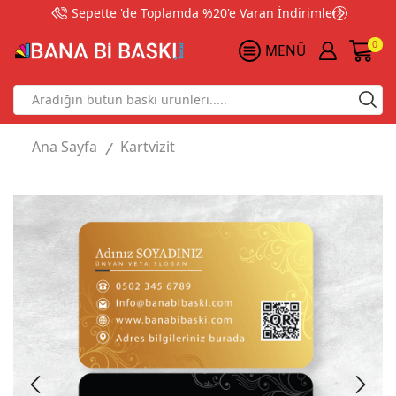
Sepette 'de Toplamda %20'e Varan İndirimler!
0
MENÜ
Search
input
Ana Sayfa
Kartvizit
/