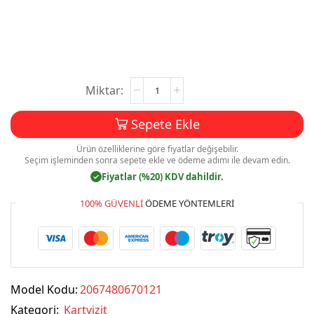
Kartvizit
Baskı
Mdl:V070
Sepete Ekle
adet
Ürün özelliklerine göre fiyatlar değişebilir.
Seçim işleminden sonra sepete ekle ve ödeme adımı ile devam edin.
Fiyatlar (%20) KDV dahildir.
✓
100% GÜVENLI
ÖDEME YÖNTEMLERI
Model Kodu:
2067480670121
Kategori:
Kartvizit