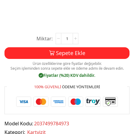
Kartvizit
Baskı
Mdl:V071
Sepete Ekle
adet
Ürün özelliklerine göre fiyatlar değişebilir.
Seçim işleminden sonra sepete ekle ve ödeme adımı ile devam edin.
Fiyatlar (%20) KDV dahildir.
✓
100% GÜVENLI
ÖDEME YÖNTEMLERI
Model Kodu:
2037499784973
Kategori:
Kartvizit