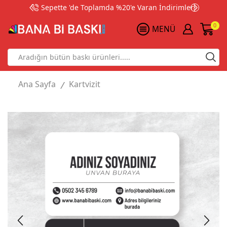
Sepette 'de Toplamda %20'e Varan İndirimler!
0
MENÜ
Search
input
Ana Sayfa
Kartvizit
/